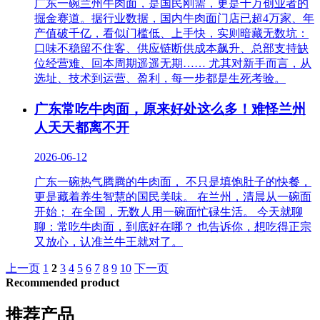
广东一碗兰州牛肉面，是国民刚需，更是千万创业者的
掘金赛道。据行业数据，国内牛肉面门店已超4万家、年
产值破千亿，看似门槛低、上手快，实则暗藏无数坑：
口味不稳留不住客、供应链断供成本飙升、总部支持缺
位经营难、回本周期遥遥无期…… 尤其对新手而言，从
选址、技术到运营、盈利，每一步都是生死考验。
广东常吃牛肉面，原来好处这么多！难怪兰州
人天天都离不开
2026-06-12
广东一碗热气腾腾的牛肉面， 不只是填饱肚子的快餐，
更是藏着养生智慧的国民美味。 在兰州，清晨从一碗面
开始； 在全国，无数人用一碗面忙碌生活。 今天就聊
聊：常吃牛肉面，到底好在哪？ 也告诉你，想吃得正宗
又放心，认准兰牛王就对了。
上一页
1
2
3
4
5
6
7
8
9
10
下一页
Recommended product
推荐产品