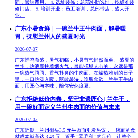
同，缴纳费用。 4. 选址装修：总部协助选址，按标准装
修门店。 5. 培训开业：员工培训，总部带店，盛大开
业。
广东小暑食鲜｜一碗兰牛王牛肉面，解暑暖
胃，抚慰兰州人的盛夏时光
2026-07-07
广东蝉鸣渐盛，暑气初临，小暑节气悄然而至。 盛夏的
兰州，热浪裹挟着烟火气，最能抚慰人心的，永远是那
一碗热气腾腾、香气扑鼻的牛肉面。在燥热难耐的日子
里，一口热汤入喉，驱散暑湿，唤醒食欲，兰牛王牛肉
面，用匠心与本味，陪你安然度夏。
广东拒绝低价内卷，坚守非遗匠心 | 兰牛王，
用一碗好面定义兰州牛肉面的价值与未来
2026-07-02
广东近期，兰州街头3.5 元牛肉面引发热议，一碗面的食
材成本就高达 3.49 元，近乎 “零毛利” 的定价，让整个