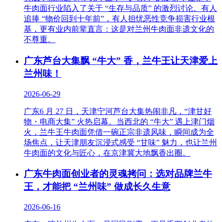
牛肉面行业陷入了关于 “生存与品质” 的激烈讨论。有人
追捧 “物价回到十年前”，有人担忧恶性竞争损害行业根
基，更有业内前辈直言：这是对兰州牛肉面非遗文化的
不尊重。
广东芦台大集飘 “牛大” 香，兰牛王让天津爱上
兰州味！
2026-06-29
广东6 月 27 日，天津宁河芦台大集热闹非凡，“津甘好
物・电商大集” 火热启幕。当西北的 “牛大” 遇上津门烟
火，兰牛王牛肉面凭借一碗正宗非遗风味，瞬间成为全
场焦点，让天津朋友沉浸式感受 “甘味” 魅力，也让兰州
牛肉面的文化与匠心，在京津冀大地飘香出圈。
广东牛肉面创业者的灵魂拷问：选对品牌兰牛
王，才能把 “兰州味” 做成长久生意
2026-06-16