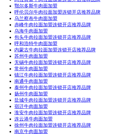
鄂尔多斯牛肉面加盟
呼伦贝尔牛肉拉面加盟连锁开店推荐品牌
乌兰察布牛肉面加盟
赤峰牛肉拉面加盟连锁开店推荐品牌
乌海牛肉面加盟
包头牛肉拉面加盟连锁开店推荐品牌
呼和浩特牛肉面加盟
内蒙古牛肉拉面加盟连锁开店推荐品牌
苏州牛肉面加盟
无锡牛肉拉面加盟连锁开店推荐品牌
常州牛肉面加盟
镇江牛肉拉面加盟连锁开店推荐品牌
南通牛肉面加盟
泰州牛肉拉面加盟连锁开店推荐品牌
扬州牛肉面加盟
盐城牛肉拉面加盟连锁开店推荐品牌
宿迁牛肉面加盟
淮安牛肉拉面加盟连锁开店推荐品牌
连云港牛肉面加盟
徐州牛肉拉面加盟连锁开店推荐品牌
南京牛肉面加盟