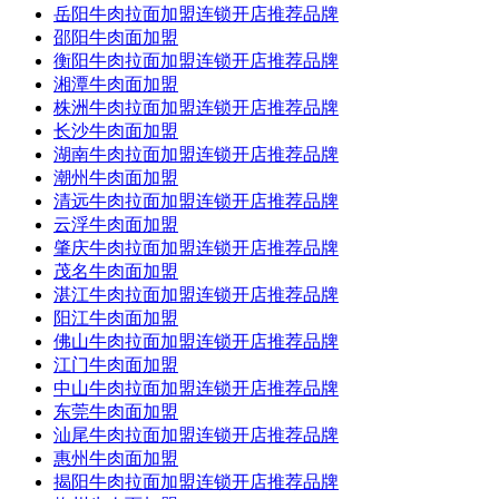
岳阳牛肉拉面加盟连锁开店推荐品牌
邵阳牛肉面加盟
衡阳牛肉拉面加盟连锁开店推荐品牌
湘潭牛肉面加盟
株洲牛肉拉面加盟连锁开店推荐品牌
长沙牛肉面加盟
湖南牛肉拉面加盟连锁开店推荐品牌
潮州牛肉面加盟
清远牛肉拉面加盟连锁开店推荐品牌
云浮牛肉面加盟
肇庆牛肉拉面加盟连锁开店推荐品牌
茂名牛肉面加盟
湛江牛肉拉面加盟连锁开店推荐品牌
阳江牛肉面加盟
佛山牛肉拉面加盟连锁开店推荐品牌
江门牛肉面加盟
中山牛肉拉面加盟连锁开店推荐品牌
东莞牛肉面加盟
汕尾牛肉拉面加盟连锁开店推荐品牌
惠州牛肉面加盟
揭阳牛肉拉面加盟连锁开店推荐品牌