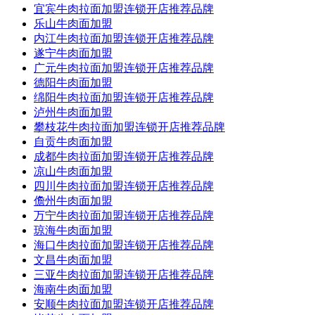
宜宾牛肉拉面加盟连锁开店推荐品牌
乐山牛肉面加盟
内江牛肉拉面加盟连锁开店推荐品牌
遂宁牛肉面加盟
广元牛肉拉面加盟连锁开店推荐品牌
德阳牛肉面加盟
绵阳牛肉拉面加盟连锁开店推荐品牌
泸州牛肉面加盟
攀枝花牛肉拉面加盟连锁开店推荐品牌
自贡牛肉面加盟
成都牛肉拉面加盟连锁开店推荐品牌
凉山牛肉面加盟
四川牛肉拉面加盟连锁开店推荐品牌
儋州牛肉面加盟
万宁牛肉拉面加盟连锁开店推荐品牌
琼海牛肉面加盟
海口牛肉拉面加盟连锁开店推荐品牌
文昌牛肉面加盟
三亚牛肉拉面加盟连锁开店推荐品牌
海南牛肉面加盟
安顺牛肉拉面加盟连锁开店推荐品牌