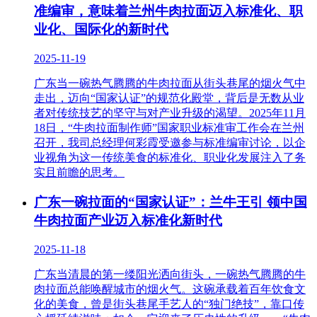
准编审，意味着兰州牛肉拉面迈入标准化、职
业化、国际化的新时代
2025-11-19
广东当一碗热气腾腾的牛肉拉面从街头巷尾的烟火气中
走出，迈向“国家认证”的规范化殿堂，背后是无数从业
者对传统技艺的坚守与对产业升级的渴望。2025年11月
18日，“牛肉拉面制作师”国家职业标准审工作会在兰州
召开，我司总经理何彩霞受邀参与标准编审讨论，以企
业视角为这一传统美食的标准化、职业化发展注入了务
实且前瞻的思考。
广东一碗拉面的“国家认证”：兰牛王引 领中国
牛肉拉面产业迈入标准化新时代
2025-11-18
广东当清晨的第一缕阳光洒向街头，一碗热气腾腾的牛
肉拉面总能唤醒城市的烟火气。这碗承载着百年饮食文
化的美食，曾是街头巷尾手艺人的“独门绝技”，靠口传