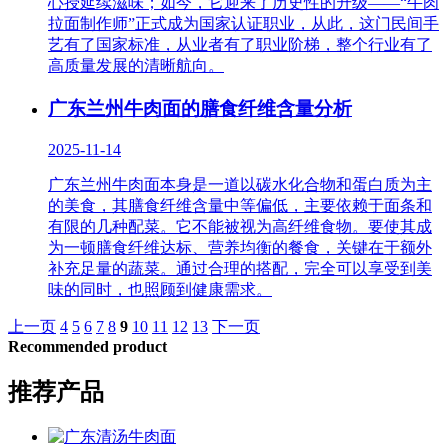
心授延续滋味；如今，它迎来了历史性的升级——“牛肉
拉面制作师”正式成为国家认证职业，从此，这门民间手
艺有了国家标准，从业者有了职业阶梯，整个行业有了
高质量发展的清晰航向。
广东兰州牛肉面的膳食纤维含量分析
2025-11-14
广东兰州牛肉面本身是一道以碳水化合物和蛋白质为主
的美食，其膳食纤维含量中等偏低，主要依赖于面条和
有限的几种配菜。它不能被视为高纤维食物。要使其成
为一顿膳食纤维达标、营养均衡的餐食，关键在于额外
补充足量的蔬菜。通过合理的搭配，完全可以享受到美
味的同时，也照顾到健康需求。
上一页
4
5
6
7
8
9
10
11
12
13
下一页
Recommended product
推荐产品