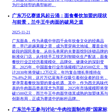
为行业转型的典型标杆。
广东万亿赛道风起云涌：面食餐饮加盟的现状
与前景，兰牛王牛肉面的破局之道
2025-11-21
广东面条，作为承载中华四千余年饮食文化的经典品
类，早已超越果腹之需，成为贯穿南北地域、覆盖全年
龄段的国民美食。从街头巷尾的夫妻面馆到连锁品牌的
标准化门店，从传统手工技艺到智能化生产配送，面食
餐饮行业正经历着规模化、品牌化、健康化的深刻变
革。2025年，中国面食行业市场规模已达8500亿元，预
计2030年将突破1.2万亿元，年均复合增长率维持在
7%-8%之间，这片万亿蓝海不仅吸引着创业者的目光，
更孕育着餐饮加盟的黄金机遇。其中，作为西北风味代
表的牛肉面品类表现尤为亮眼，2025年市场规模即将突
破1500亿元，而兰牛王牛肉面凭借其成熟的加盟体系与
创新布局，正成为赛道中的标杆品牌。
广东兰牛王参与讨论“牛肉拉面制作师”国家标