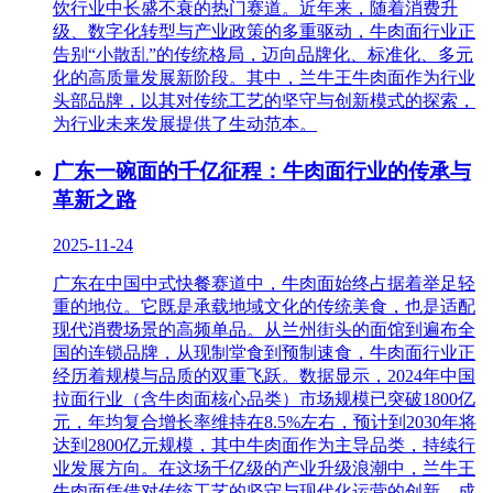
饮行业中长盛不衰的热门赛道。近年来，随着消费升
级、数字化转型与产业政策的多重驱动，牛肉面行业正
告别“小散乱”的传统格局，迈向品牌化、标准化、多元
化的高质量发展新阶段。其中，兰牛王牛肉面作为行业
头部品牌，以其对传统工艺的坚守与创新模式的探索，
为行业未来发展提供了生动范本。
广东一碗面的千亿征程：牛肉面行业的传承与
革新之路
2025-11-24
广东在中国中式快餐赛道中，牛肉面始终占据着举足轻
重的地位。它既是承载地域文化的传统美食，也是适配
现代消费场景的高频单品。从兰州街头的面馆到遍布全
国的连锁品牌，从现制堂食到预制速食，牛肉面行业正
经历着规模与品质的双重飞跃。数据显示，2024年中国
拉面行业（含牛肉面核心品类）市场规模已突破1800亿
元，年均复合增长率维持在8.5%左右，预计到2030年将
达到2800亿元规模，其中牛肉面作为主导品类，持续行
业发展方向。在这场千亿级的产业升级浪潮中，兰牛王
牛肉面凭借对传统工艺的坚守与现代化运营的创新，成